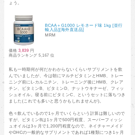
ょう。
BCAA＋G1000 レモネード味 1kg [並行
輸入品][海外直送品]
MRM
価格
3,839
円
商品ランキング 5,167 位
私も一時期何が何だかわからないくらいサプリメントを飲
んでいましたが、今は朝にマルチビタミンとHMB、トレー
ニング前にL-カルニチン、トレーニング後にHMB、クレア
チン、ビタミンB、ビタミンD、ナットウキナーゼ、フィッ
シュオイル。寝る前にビタミンC、というセットに落ちつき
ました(これでも多いと思うかもしれませんが)。
色々飲んでいるので1ヶ月でいくらという計算は難しいので
すが、ビタミンBは1ヶ月で500円程度、スーパーフィッシ
ュオイルは3ヶ月で1,200円程度なので、ネイチャーメイド
やDHCの一般的なサプリメントであれば1種類につき1ヶ月