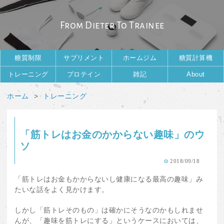
From Dieter To Trainee
糖質制限
サプリメント
ホームジム
糖質計算機
トレーニング
プロテイン
雑記
About
ホーム
トレーニング
「筋トレはお金のかからない趣味」のウ
ソ
2018/09/18
「筋トレはお金もかからないし健康になる最高の趣味」み
たいな話をよく見かけます。
しかし「筋トレそのもの」は確かにそうなのかもしれませ
んが、「趣味を筋トレにする」というケースにおいては、