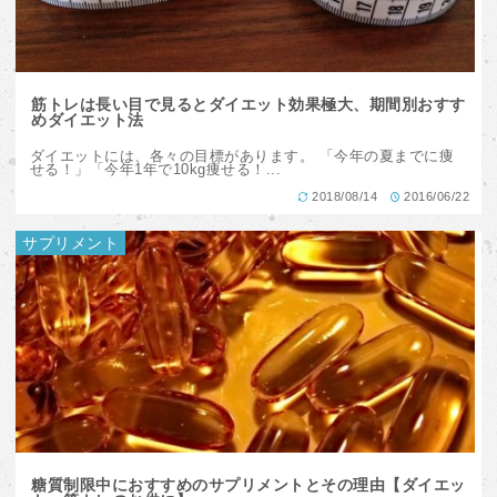
筋トレは長い目で見るとダイエット効果極大、期間別おすす
めダイエット法
ダイエットには、各々の目標があります。 「今年の夏までに痩
せる！」「今年1年で10kg痩せる！...
2018/08/14
2016/06/22
サプリメント
糖質制限中におすすめのサプリメントとその理由【ダイエッ