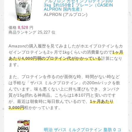
アルプロン カゼインプロテイン100
3kg【約150食】プレーン（CASEIN
ALPRON 国内生産）
ALPRON (アルプロン)
価格
8,528
円
商品ランキング 25,227 位
Amazonの購入履歴を見てみましたがホエイプロテインもカ
ゼインプロテインも2ヶ月で1kgくらいの消費量なので
1ヶ月
あたり4,000円弱のプロテイン代がかかっている
計算になり
ます。
また、プロテインを作るのが面倒な時、時間がない時など
は手軽な「ザバス ミルクプロテイン」の200mlパックを飲
んでいます。味も悪くない上に持ち運びもでき、タンパク
質が15g摂れる神商品。こちらは1本107円と安いのです
が、最近は朝食時に毎日飲んでいるので、
1ヶ月あたり
3,000円
程かかっています。
明治 ザバス ミルクプロテイン 脂肪 0 コ