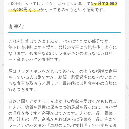
500円くらいでしょうか。ばっくり計算して
1ヶ月で3,000
～4,000円くらい
かかってるのかなという感覚です。
食事代
これも計算はできませんが、バカにできない部分です。
筋トレを趣味にする場合、普段の食事にも気を使うように
なります。代表的なのはサラダチキンのような低カロリ
ー・高タンパクの食材です。
昼はサラダチキンをかじって終わり、のような極端な食事
をしている人は別ですが、糖質・脂質過多にならないまと
もな食事を取ろうと思うと、最終的には和食中心の自炊に
行きつきます。
自炊と聞くとかえって安上がりな印象を受けるかもしれま
せんが、糖質を適度に保ちつつ満足感を得るには、おかず
の品数を多くする必要が出てきます。肉か魚一品、野菜一
品、汁もの一品、余裕があればさらに副菜を一品。今まで
ラーメンやパスタの「単品の炭水化物料理」で一食を済ま