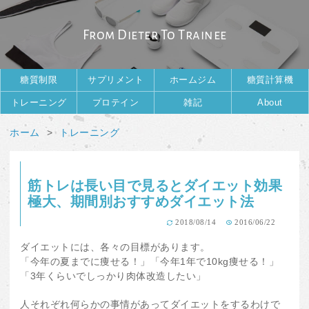
From Dieter To Trainee
糖質制限
サプリメント
ホームジム
糖質計算機
トレーニング
プロテイン
雑記
About
ホーム
トレーニング
筋トレは長い目で見るとダイエット効果
極大、期間別おすすめダイエット法
2018/08/14
2016/06/22
ダイエットには、各々の目標があります。
「今年の夏までに痩せる！」「今年1年で10kg痩せる！」
「3年くらいでしっかり肉体改造したい」
人それぞれ何らかの事情があってダイエットをするわけで