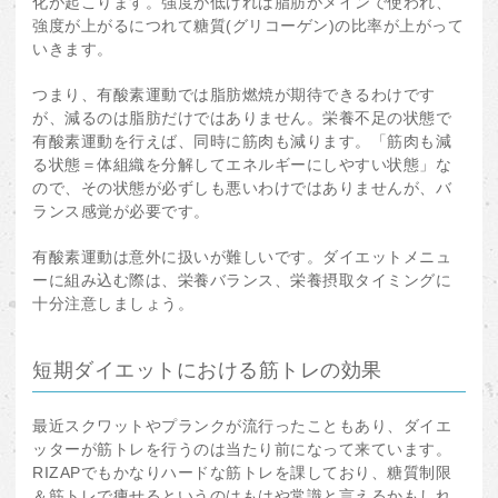
化が起こります。強度が低ければ脂肪がメインで使われ、
強度が上がるにつれて糖質(グリコーゲン)の比率が上がって
いきます。
つまり、有酸素運動では脂肪燃焼が期待できるわけです
が、減るのは脂肪だけではありません。栄養不足の状態で
有酸素運動を行えば、同時に筋肉も減ります。「筋肉も減
る状態＝体組織を分解してエネルギーにしやすい状態」な
ので、その状態が必ずしも悪いわけではありませんが、バ
ランス感覚が必要です。
有酸素運動は意外に扱いが難しいです。ダイエットメニュ
ーに組み込む際は、栄養バランス、栄養摂取タイミングに
十分注意しましょう。
短期ダイエットにおける筋トレの効果
最近スクワットやプランクが流行ったこともあり、ダイエ
ッターが筋トレを行うのは当たり前になって来ています。
RIZAPでもかなりハードな筋トレを課しており、糖質制限
＆筋トレで痩せるというのはもはや常識と言えるかもしれ