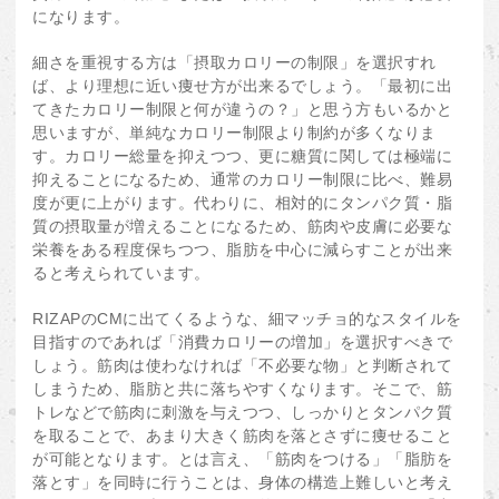
になります。
細さを重視する方は「摂取カロリーの制限」を選択すれ
ば、より理想に近い痩せ方が出来るでしょう。「最初に出
てきたカロリー制限と何が違うの？」と思う方もいるかと
思いますが、単純なカロリー制限より制約が多くなりま
す。カロリー総量を抑えつつ、更に糖質に関しては極端に
抑えることになるため、通常のカロリー制限に比べ、難易
度が更に上がります。代わりに、相対的にタンパク質・脂
質の摂取量が増えることになるため、筋肉や皮膚に必要な
栄養をある程度保ちつつ、脂肪を中心に減らすことが出来
ると考えられています。
RIZAPのCMに出てくるような、細マッチョ的なスタイルを
目指すのであれば「消費カロリーの増加」を選択すべきで
しょう。筋肉は使わなければ「不必要な物」と判断されて
しまうため、脂肪と共に落ちやすくなります。そこで、筋
トレなどで筋肉に刺激を与えつつ、しっかりとタンパク質
を取ることで、あまり大きく筋肉を落とさずに痩せること
が可能となります。とは言え、「筋肉をつける」「脂肪を
落とす」を同時に行うことは、身体の構造上難しいと考え