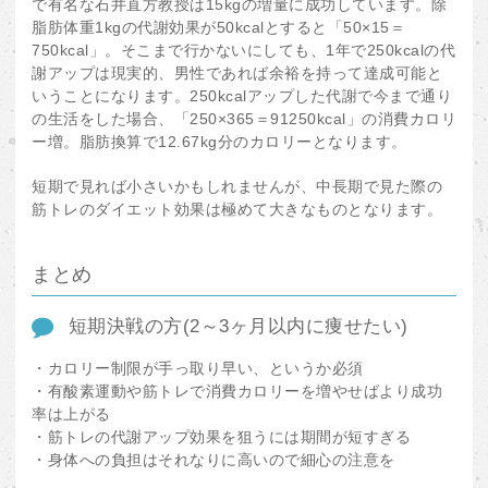
で有名な石井直方教授は15kgの増量に成功しています。除
脂肪体重1kgの代謝効果が50kcalとすると「50×15＝
750kcal」。そこまで行かないにしても、1年で250kcalの代
謝アップは現実的、男性であれば余裕を持って達成可能と
いうことになります。250kcalアップした代謝で今まで通り
の生活をした場合、「250×365＝91250kcal」の消費カロリ
ー増。脂肪換算で12.67kg分のカロリーとなります。
短期で見れば小さいかもしれませんが、中長期で見た際の
筋トレのダイエット効果は極めて大きなものとなります。
まとめ
短期決戦の方(2～3ヶ月以内に痩せたい)
・カロリー制限が手っ取り早い、というか必須
・有酸素運動や筋トレで消費カロリーを増やせばより成功
率は上がる
・筋トレの代謝アップ効果を狙うには期間が短すぎる
・身体への負担はそれなりに高いので細心の注意を