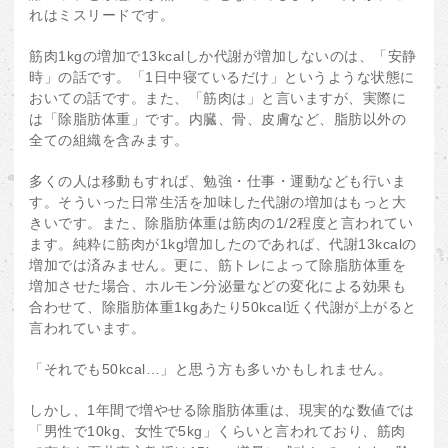
れはミスリードです。
筋肉1kgの増加で13kcalしか代謝が増加しないのは、「安静
時」の話です。「1日中寝ているだけ」というような状態に
おいての話です。また、「筋肉は」と言いますが、実際に
は「除脂肪体重」です。内臓、骨、皮膚など、脂肪以外の
全ての組織を含みます。
多くの人は移動もすれば、勉強・仕事・運動なども行いま
す。そういった日常生活を加味した代謝の増加はもっと大
きいです。また、除脂肪体重は筋肉の1/2程度と言われてい
ます。純粋に筋肉が1kg増加したのであれば、代謝13kcalの
増加では済みません。更に、筋トレによって除脂肪体重を
増加させた場合、ホルモン分泌量などの変化による効果も
合わせて、除脂肪体重1kgあたり50kcal近く代謝が上がると
言われています。
「それでも50kcal…」と思う方も多いかもしれません。
しかし、1年間で増やせる除脂肪体重は、現実的な数値では
「男性で10kg、女性で5kg」くらいと言われており、筋肉