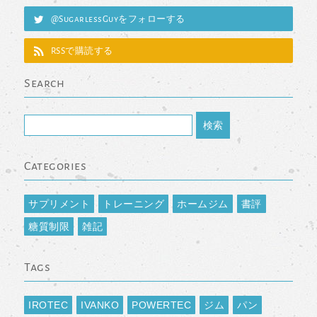
@SugarlessGuyをフォローする
RSSで購読する
Search
Categories
サプリメント
トレーニング
ホームジム
書評
糖質制限
雑記
Tags
IROTEC
IVANKO
POWERTEC
ジム
パン