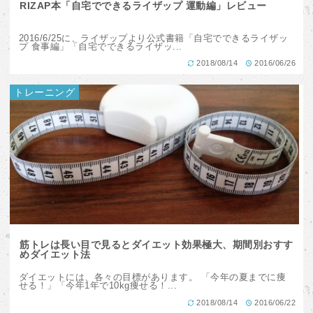
RIZAP本「自宅でできるライザップ 運動編」レビュー
2016/6/25に、ライザップより公式書籍「自宅でできるライザッ
プ 食事編」「自宅でできるライザッ...
2018/08/14
2016/06/26
トレーニング
筋トレは長い目で見るとダイエット効果極大、期間別おすす
めダイエット法
ダイエットには、各々の目標があります。 「今年の夏までに痩
せる！」「今年1年で10kg痩せる！...
2018/08/14
2016/06/22