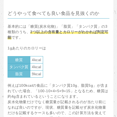
どうやって食べても良い食品を見抜くのか
基本的には「糖質(炭水化物)」「脂質」「タンパク質」の3
種類のうち、
2つ以上の含有量とカロリーがわかれば判定可
能
です。
1gあたりのカロリーは
糖質
4kcal
タンパク質
4kcal
脂質
9kcal
例えば100kcalの食品に「タンパク質10g、脂質5g」が含ま
れていた場合、「100-10×4+5×9=15」となるため、糖質は
約4g含まれているということになります。
炭水化物量だけでなく糖質量が記載されるのが当たり前に
なれば良いのですが、現状、糖質量を記載せず炭水化物量
だけを記載するケースも多いので、この計算方法を覚えて