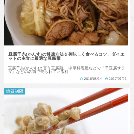
豆腐干糸(かんす)の解凍方法＆美味しく食べるコツ、ダイエ
ットの主食に最適な豆腐麺
豆腐干糸(かんす)と言う豆腐麺。 中華料理屋などで「干豆腐サラ
ダ」などの名前で売られている料...
2018/08/14
2017/07/21
糖質制限