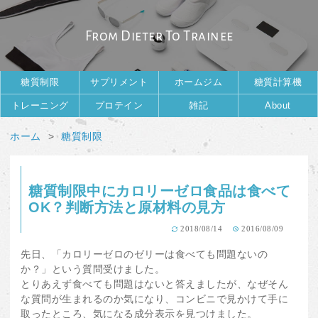
From Dieter To Trainee
糖質制限
サプリメント
ホームジム
糖質計算機
トレーニング
プロテイン
雑記
About
ホーム
糖質制限
糖質制限中にカロリーゼロ食品は食べて
OK？判断方法と原材料の見方
2018/08/14
2016/08/09
先日、「カロリーゼロのゼリーは食べても問題ないの
か？」という質問受けました。
とりあえず食べても問題はないと答えましたが、なぜそん
な質問が生まれるのか気になり、コンビニで見かけて手に
取ったところ、気になる成分表示を見つけました。