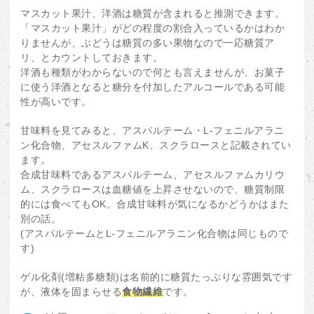
マスカット果汁、洋酒は糖質が含まれると推測できます。
「マスカット果汁」がどの程度の割合入っているかはわか
りませんが、ぶどうは糖質の多い果物なので一応糖質ア
リ、とカウントしておきます。
洋酒も種類がわからないので何とも言えませんが、お菓子
に使う洋酒となると糖分を付加したアルコールである可能
性が高いです。
甘味料を見てみると、アスパルテーム・L-フェニルアラニ
ン化合物、アセスルファムK、スクラロースと記載されてい
ます。
合成甘味料であるアスパルテーム、アセスルファムカリウ
ム、スクラロースは血糖値を上昇させないので、糖質制限
的には食べてもOK。合成甘味料が気になるかどうかはまた
別の話。
(アスパルテームとL-フェニルアラニン化合物は同じもので
す)
ゲル化剤(増粘多糖類)は名前的に糖質たっぷりな雰囲気です
が、液体を固まらせる
食物繊維
です。