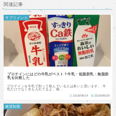
関連記事
サプリメント
プロテインにはどの牛乳がベスト？牛乳・低脂肪乳・無脂肪
乳を比較した
プロテインを牛乳で割って飲んでいる人は多いと思います。 牛
乳だけでなく水も入れてるよ、俺...
2018/08/14
2018/06/29
糖質制限