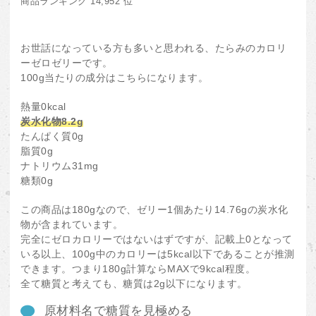
商品ランキング 14,952 位
お世話になっている方も多いと思われる、たらみのカロリ
ーゼロゼリーです。
100g当たりの成分はこちらになります。
熱量0kcal
炭水化物8.2g
たんぱく質0g
脂質0g
ナトリウム31mg
糖類0g
この商品は180gなので、ゼリー1個あたり14.76gの炭水化
物が含まれています。
完全にゼロカロリーではないはずですが、記載上0となって
いる以上、100g中のカロリーは5kcal以下であることが推測
できます。つまり180g計算ならMAXで9kcal程度。
全て糖質と考えても、糖質は2g以下になります。
原材料名で糖質を見極める