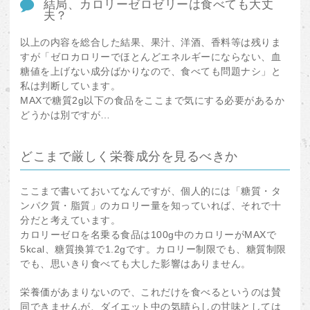
結局、カロリーゼロゼリーは食べても大丈
夫？
以上の内容を総合した結果、果汁、洋酒、香料等は残りま
すが「ゼロカロリーでほとんどエネルギーにならない、血
糖値を上げない成分ばかりなので、食べても問題ナシ」と
私は判断しています。
MAXで糖質2g以下の食品をここまで気にする必要があるか
どうかは別ですが…
どこまで厳しく栄養成分を見るべきか
ここまで書いておいてなんですが、個人的には「糖質・タ
ンパク質・脂質」のカロリー量を知っていれば、それで十
分だと考えています。
カロリーゼロを名乗る食品は100g中のカロリーがMAXで
5kcal、糖質換算で1.2gです。カロリー制限でも、糖質制限
でも、思いきり食べても大した影響はありません。
栄養価があまりないので、これだけを食べるというのは賛
同できませんが、ダイエット中の気晴らしの甘味としては