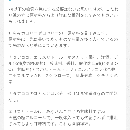
2g以下の糖質を気にする必要はないと思いますが、こだわ
り派の方は原材料からより詳細な推測をしてみても良いか
もしれません。
たらみカロリーゼロゼリーの、原材料を見てみます。
原材料は、先に書いてあるものから量が多く入っているの
で先頭から順番に見ていきます。
ナタデココ、エリスリトール、マスカット果汁、洋酒、ゲ
ル化剤(増粘多糖類)、酸味料、香料、酸化防止剤(ビタミン
C)、甘味料(アスパルテーム・L-フェニルアラニン化合物、
アセスルファムK、スクラロース)、紅花色素、クチナシ色
素
ナタデココのほとんどは水分。残りは食物繊維なので問題
なし。
エリスリトールは、みなさんご存じの甘味料ですね。
天然の糖アルコールで、一度体入っても代謝されずに排泄
されてしまう甘味料です。これも食物繊維。