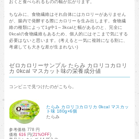
おくと食べられるものの幅が広がります。
ちなみに、食物繊維はそれ自体にはカロリーがありません
が、腸内で発酵する際にカロリーを生み出します。食物繊
維の種類によって1g中1～3kcalと幅があるのと、完全に
0kcalの食物繊維もあるため、個人的にはそこまで気にする
必要はないと思います。(考えると一気に複雑になる割に、
考慮しても大きな差が生まれない)
ゼロカロリーサンプル たらみ カロリコカロリ
カ 0kcal マスカット味の栄養成分値
コンビニで見つけたのがこちら。
たらみ カロリコカロリカ 0kcal マスカッ
ト味 180g×6個
たらみ
参考価格
778 円
価格
616
円(
21%OFF
)